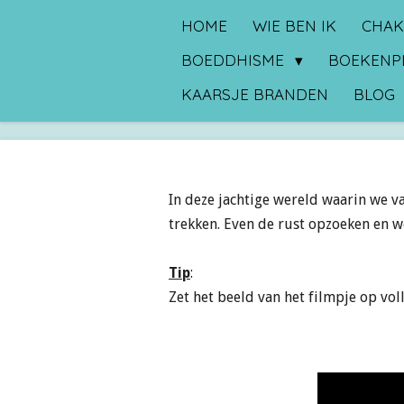
Ga
HOME
WIE BEN IK
CHAK
direct
BOEDDHISME
BOEKENP
naar
KAARSJE BRANDEN
BLOG
de
hoofdinhoud
In deze jachtige wereld waarin we v
trekken. Even de rust opzoeken en we
Tip
:
Zet het beeld van het filmpje op vo