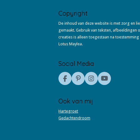
Copyright
De inhoud van deze website is met zorg en li
gemaakt. Gebruik van teksten, afbeeldingen 
creaties is alleen toegestaan na toestemming
Lotus Maylea.
Social Media
F
P
I
Y
a
i
n
o
c
n
s
u
e
t
t
T
Ook van mij
b
e
a
u
o
r
g
b
Hartegroet
o
e
r
e
Gedachtendroom
k
s
a
t
m