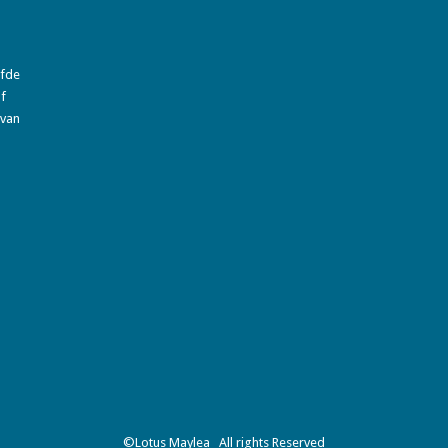
efde
of
 van
©Lotus Maylea All rights Reserved