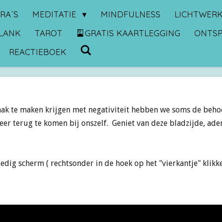
RA´S
MEDITATIE
MINDFULNESS
LICHTWER
LANK
TAROT
🎴GRATIS KAARTLEGGING
ONTS
REACTIEBOEK
aak te maken krijgen met negativiteit hebben we soms de beho
er terug te komen bij onszelf. Geniet van deze bladzijde, adem
lledig scherm
( rechtsonder in de hoek op het "vierkantje" klikke