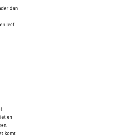
inder dan
en leef
et
iet en
ken.
het komt