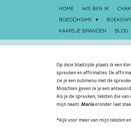
Ga
HOME
WIE BEN IK
CHAK
direct
BOEDDHISME
BOEKENP
naar
KAARSJE BRANDEN
BLOG
de
hoofdinhoud
Op deze bladzijde plaats ik een kle
spreuken en affirmaties. De affirmat
zie je een submenu met de spreuken
Misschien geven ze je een antwoord o
Als je de spreuken, teksten die van 
mijn naam:
Maria
eronder laat staa
*kijk voor meer van mijn teksten e