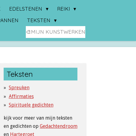
K
EDELSTENEN
REIKI
PANNEN
TEKSTEN
🎨MIJN KUNSTWERKEN
Teksten
Spreuken
Affirmaties
Spirituele gedichten
kijk voor meer van mijn teksten
en gedichten op
Gedachtendroom
en
Hartegroet