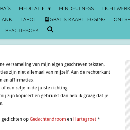
RA´S
MEDITATIE
MINDFULNESS
LICHTWER
LANK
TAROT
🎴GRATIS KAARTLEGGING
ONTS
REACTIEBOEK
ine verzameling van mijn eigen geschreven teksten,
ies zijn niet allemaal van mijzelf. Aan de rechterkant
 en affirmaties.
f een zetje in de juiste richting.
mij zijn kopieert en gebruikt dan heb ik graag dat je
n.
n gedichten op
Gedachtendroom
en
Hartegroet
*