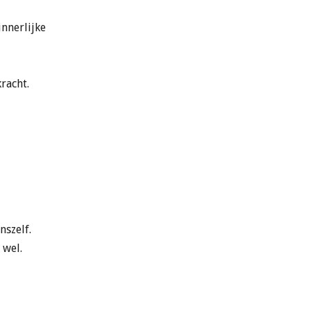
 innerlijke
kracht.
nszelf.
 wel.