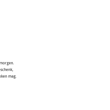
 morgen.
eschenk,
kken mag.