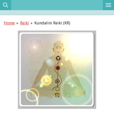
Ga
direct
naar
Home
»
Reiki
»
Kundalini Reiki (KR)
de
hoofdinhoud