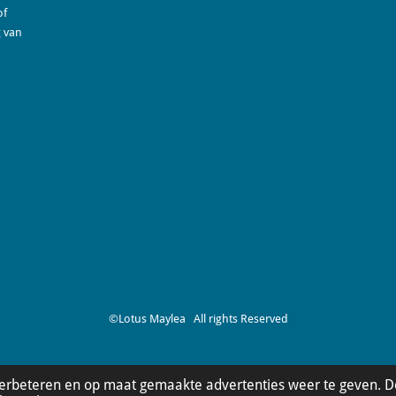
of
g van
©Lotus Maylea All rights Reserved
verbeteren en op maat gemaakte advertenties weer te geven. D