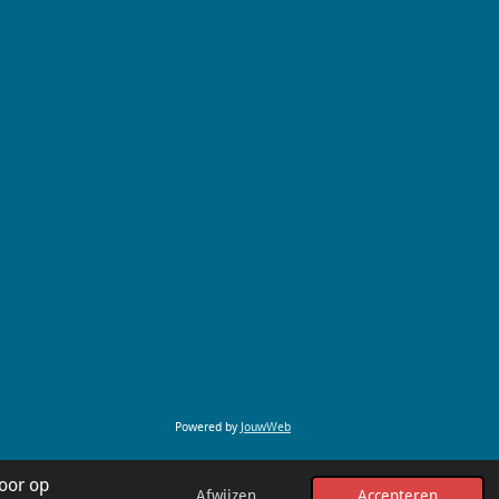
Powered by
JouwWeb
oor op
Afwijzen
Accepteren