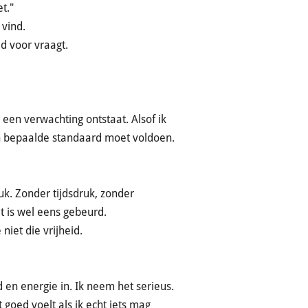
t."
 vind.
ld voor vraagt.
 een verwachting ontstaat. Alsof ik
en bepaalde standaard moet voldoen.
uk. Zonder tijdsdruk, zonder
t is wel eens gebeurd.
niet die vrijheid.
jd en energie in. Ik neem het serieus.
t goed voelt als ik echt iets mag