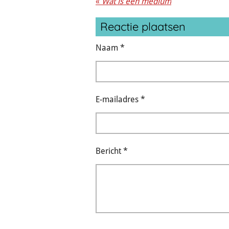
«
Wat is een medium
Reactie plaatsen
Naam *
E-mailadres *
Bericht *