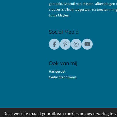
gemaakt. Gebruik van teksten, afbeeldingen 
creaties is alleen toegestaan na toestemmin
Lotus Maylea.
Social Media
F
P
I
Y
a
i
n
o
c
n
s
u
e
t
t
T
Ook van mij
b
e
a
u
o
r
g
b
Hartegroet
o
e
r
e
Gedachtendroom
k
s
a
t
m
Deze website maakt gebruik van cookies om uw ervaring te 