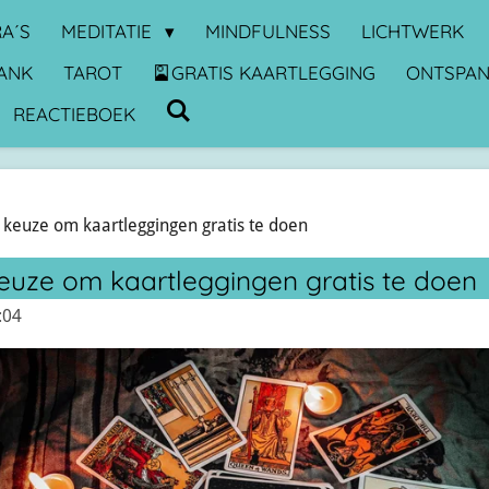
A´S
MEDITATIE
MINDFULNESS
LICHTWERK
ANK
TAROT
🎴GRATIS KAARTLEGGING
ONTSPA
REACTIEBOEK
n keuze om kaartleggingen gratis te doen
 keuze om kaartleggingen gratis te doen
:04