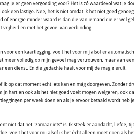
ag je er geen vergoeding voor? Het is zó waardevol wat je doe
ook een lastige. Nee, het is niet omdat ik het niet goed genoeg
ijd of energie minder waard is dan die van iemand die er wel ge
t vrijheid en met het gevoel van verbinding.
 voor een kaartlegging, voelt het voor mij alsof er automatisch
niet meer volledig op mijn gevoel mag vertrouwen, maar aan e
r een dienst. En die gedachte haalt voor mij de magie eruit.
 of ik op dat moment echt iets kan en mág doorgeven. Zonder dr
ijn hart en ook als het niet goed voelt mogen weigeren, ook da
rtleggingen per week doen en als je ervoor betaald wordt heb je 
nt niet dat het "zomaar iets" is. Ik steek er aandacht, liefde, ti
 doe, voelt het voor mij alsof ik het écht alleen moet doen als he