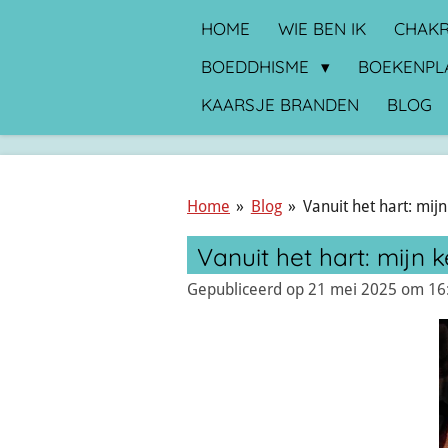
Ga
HOME
WIE BEN IK
CHAKR
direct
BOEDDHISME
BOEKENPL
naar
KAARSJE BRANDEN
BLOG
de
hoofdinhoud
Home
»
Blog
»
Vanuit het hart: mij
Vanuit het hart: mijn
Gepubliceerd op 21 mei 2025 om 16