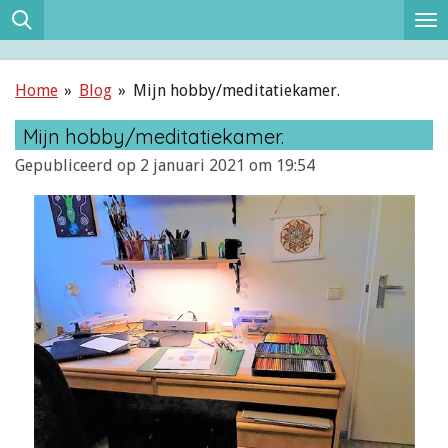
Ga
direct
naar
Home
»
Blog
»
Mijn hobby/meditatiekamer.
de
hoofdinhoud
Mijn hobby/meditatiekamer.
Gepubliceerd op 2 januari 2021 om 19:54