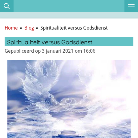
Ga
direct
naar
Home
»
Blog
»
Spiritualiteit versus Godsdienst
de
hoofdinhoud
Spiritualiteit versus Godsdienst
Gepubliceerd op 3 januari 2021 om 16:06