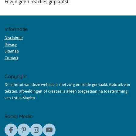
Er zijn geen reacties geplaatst.
Informatie
Disclaimer
Privacy
Sitemap
Contact
Copyright
De inhoud van deze website is met zorg en liefde gemaakt. Gebruik van
teksten, afbeeldingen of creaties is alleen toegestaan na toestemming
van Lotus Maylea.
Social Media
F
P
I
Y