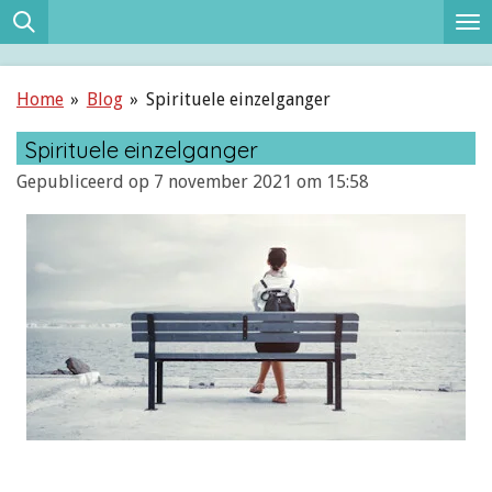
Ga
direct
naar
Home
»
Blog
»
Spirituele einzelganger
de
hoofdinhoud
Spirituele einzelganger
Gepubliceerd op 7 november 2021 om 15:58