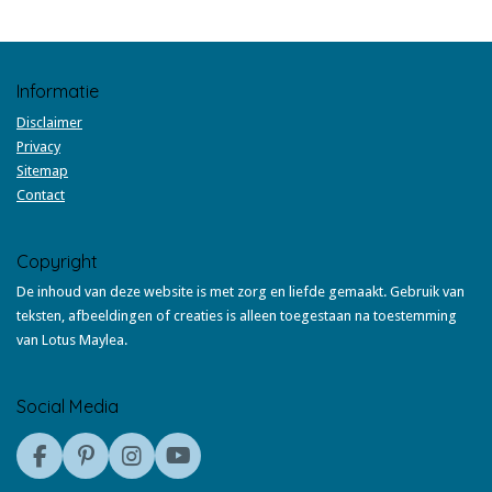
Informatie
Disclaimer
Privacy
Sitemap
Contact
Copyright
De inhoud van deze website is met zorg en liefde gemaakt. Gebruik van
teksten, afbeeldingen of creaties is alleen toegestaan na toestemming
van Lotus Maylea.
Social Media
F
P
I
Y
a
i
n
o