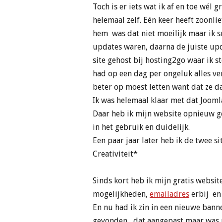
Toch is er iets wat ik af en toe wél
helemaal zelf. Eén keer heeft zoonli
hem was dat niet moeilijk maar ik sn
updates waren, daarna de juiste up
site gehost bij hosting2go waar ik s
had op een dag per ongeluk alles v
beter op moest letten want dat ze da
Ik was helemaal klaar met dat Joomla
Daar heb ik mijn website opnieuw ge
in het gebruik en duidelijk.
Een paar jaar later heb ik de twee s
Creativiteit*
Sinds kort heb ik mijn gratis websi
mogelijkheden,
emailadres
erbij en
En nu had ik zin in een nieuwe bann
gevonden , dat aangepast maar was n