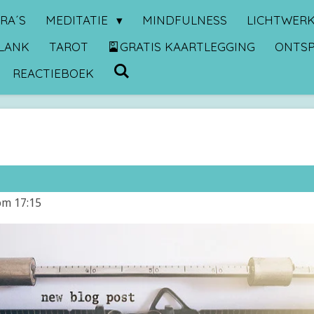
RA´S
MEDITATIE
MINDFULNESS
LICHTWER
LANK
TAROT
🎴GRATIS KAARTLEGGING
ONTS
REACTIEBOEK
om 17:15