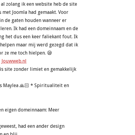
 al zolang ik een website heb de site
ies met Joomla had gemaakt. Voor
f in de gaten houden wanneer er
lleren. Ik had een domeinnaam en de
 het dus een keer faliekant fout. Ik
 helpen maar mij werd gezegd dat ik
or ze me toch hielpen. 😪
d
Jouwweb.nl
s site zonder limiet en gemakkelijk
 Maylea 🙏🏻 * Spiritualiteit en
 een eigen domeinnaam: Meer
 geweest, had een ander design
 en blij.