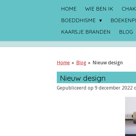
Ga
HOME
WIE BEN IK
CHAK
direct
BOEDDHISME
BOEKENP
naar
KAARSJE BRANDEN
BLOG
de
hoofdinhoud
Home
»
Blog
»
Nieuw design
Nieuw design
Gepubliceerd op 9 december 2022 