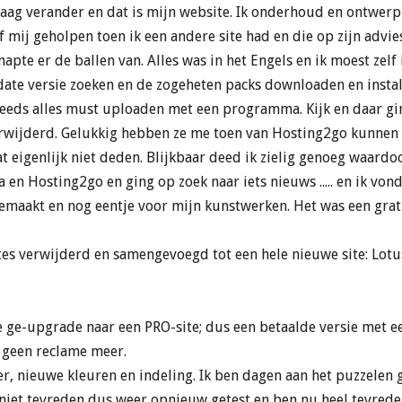
 graag verander en dat is mijn website. Ik onderhoud en ontwerp
ef mij geholpen toen ik een andere site had en die op zijn adv
apte er de ballen van. Alles was in het Engels en ik moest zel
date versie zoeken en de zogeheten packs downloaden en insta
teeds alles must uploaden met een programma. Kijk en daar ging
erwijderd. Gelukkig hebben ze me toen van Hosting2go kunnen
t eigenlijk niet deden. Blijkbaar deed ik zielig genoeg waardo
 en Hosting2go en ging op zoek naar iets nieuws ..... en ik von
maakt en nog eentje voor mijn kunstwerken. Het was een grati
ites verwijderd en samengevoegd tot een hele nieuwe site: Lotus
te ge-upgrade naar een PRO-site; dus een betaalde versie met
 geen reclame meer.
er, nieuwe kleuren en indeling. Ik ben dagen aan het puzzelen
iet tevreden dus weer opnieuw getest en ben nu heel tevreden