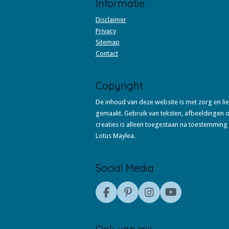
Informatie
Disclaimer
Privacy
Sitemap
Contact
Copyright
De inhoud van deze website is met zorg en li
gemaakt. Gebruik van teksten, afbeeldingen 
creaties is alleen toegestaan na toestemming
Lotus Maylea.
Social Media
F
P
I
Y
a
i
n
o
c
n
s
u
e
t
t
T