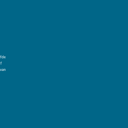
efde
of
 van