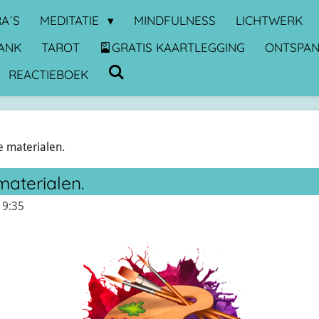
A´S
MEDITATIE
MINDFULNESS
LICHTWERK
ANK
TAROT
🎴GRATIS KAARTLEGGING
ONTSPA
REACTIEBOEK
e materialen.
materialen.
19:35