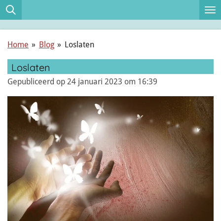
Ga
direct
naar
Home
»
Blog
»
Loslaten
de
hoofdinhoud
Loslaten
Gepubliceerd op 24 januari 2023 om 16:39