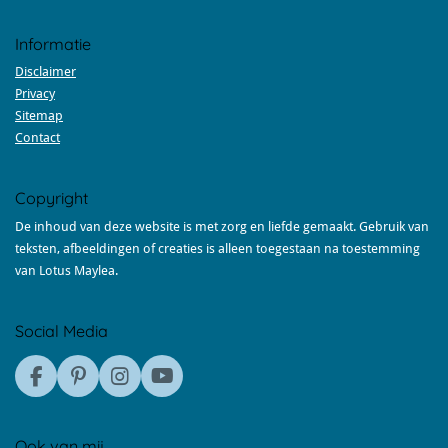
Informatie
Disclaimer
Privacy
Sitemap
Contact
Copyright
De inhoud van deze website is met zorg en liefde gemaakt. Gebruik van
teksten, afbeeldingen of creaties is alleen toegestaan na toestemming
van Lotus Maylea.
Social Media
F
P
I
Y
a
i
n
o
c
n
s
u
e
t
t
T
Ook van mij