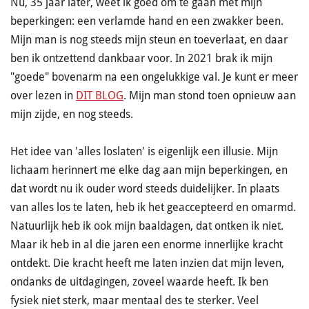
Nu, 35 jaar later, weet ik goed om te gaan met mijn
beperkingen: een verlamde hand en een zwakker been.
Mijn man is nog steeds mijn steun en toeverlaat, en daar
ben ik ontzettend dankbaar voor. In 2021 brak ik mijn
"goede" bovenarm na een ongelukkige val. Je kunt er meer
over lezen in
DIT BLOG
. Mijn man stond toen opnieuw aan
mijn zijde, en nog steeds.
Het idee van 'alles loslaten' is eigenlijk een illusie. Mijn
lichaam herinnert me elke dag aan mijn beperkingen, en
dat wordt nu ik ouder word steeds duidelijker. In plaats
van alles los te laten, heb ik het geaccepteerd en omarmd.
Natuurlijk heb ik ook mijn baaldagen, dat ontken ik niet.
Maar ik heb in al die jaren een enorme innerlijke kracht
ontdekt. Die kracht heeft me laten inzien dat mijn leven,
ondanks de uitdagingen, zoveel waarde heeft. Ik ben
fysiek niet sterk, maar mentaal des te sterker. Veel