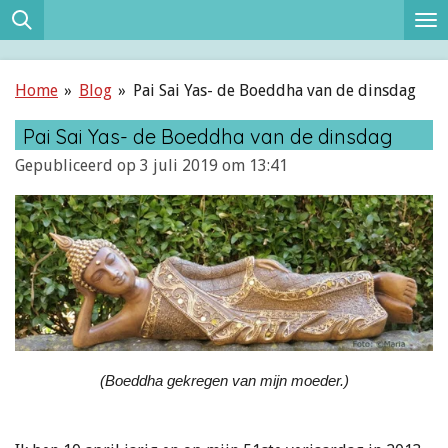
Ga
direct
naar
Home
»
Blog
»
Pai Sai Yas- de Boeddha van de dinsdag
de
hoofdinhoud
Pai Sai Yas- de Boeddha van de dinsdag
Gepubliceerd op 3 juli 2019 om 13:41
(Boeddha gekregen van mijn moeder.)