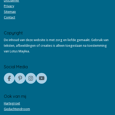
Disclaimer
Privacy
Sitemap
Contact
Copyright
De inhoud van deze website is met zorg en liefde gemaakt. Gebruik van
teksten, afbeeldingen of creaties is alleen toegestaan na toestemming
van Lotus Maylea.
Social Media
F
P
I
Y
a
i
n
o
c
n
s
u
e
t
t
T
Ook van mij
b
e
a
u
Hartegroet
o
r
g
b
Gedachtendroom
o
e
r
e
k
s
a