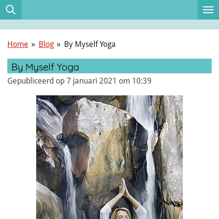
Ga
direct
naar
Home
»
Blog
»
By Myself Yoga
de
hoofdinhoud
By Myself Yoga
Gepubliceerd op 7 januari 2021 om 10:39