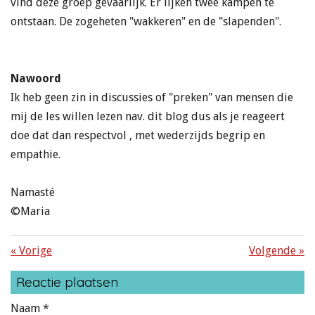
vind deze groep gevaarlijk. Er lijken twee kampen te
ontstaan. De zogeheten "wakkeren" en de "slapenden".
Nawoord
Ik heb geen zin in discussies of "preken" van mensen die
mij de les willen lezen nav. dit blog dus als je reageert
doe dat dan respectvol , met wederzijds begrip en
empathie.
Namasté
©Maria
«
Vorige
Volgende
»
Reactie plaatsen
Naam *