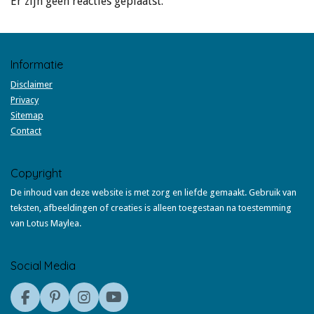
Er zijn geen reacties geplaatst.
Informatie
Disclaimer
Privacy
Sitemap
Contact
Copyright
De inhoud van deze website is met zorg en liefde gemaakt. Gebruik van
teksten, afbeeldingen of creaties is alleen toegestaan na toestemming
van Lotus Maylea.
Social Media
F
P
I
Y