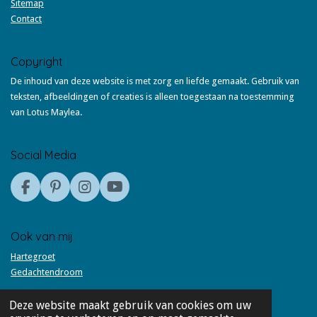
Sitemap
Contact
Copyright
De inhoud van deze website is met zorg en liefde gemaakt. Gebruik van
teksten, afbeeldingen of creaties is alleen toegestaan na toestemming
van Lotus Maylea.
Social Media
F
P
I
Y
a
i
n
o
c
n
s
u
e
t
t
T
Ook van mij
b
e
a
u
Hartegroet
o
r
g
b
Gedachtendroom
o
e
r
e
k
s
a
t
m
Deze website maakt gebruik van cookies om uw
©Lotus Maylea All rights Reserved