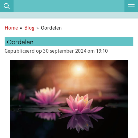
Ga
direct
naar
Home
»
Blog
»
Oordelen
de
hoofdinhoud
Oordelen
Gepubliceerd op 30 september 2024 om 19:10