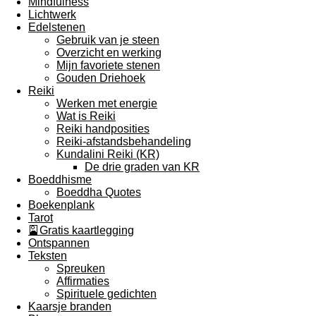
Mindfulness
Lichtwerk
Edelstenen
Gebruik van je steen
Overzicht en werking
Mijn favoriete stenen
Gouden Driehoek
Reiki
Werken met energie
Wat is Reiki
Reiki handposities
Reiki-afstandsbehandeling
Kundalini Reiki (KR)
De drie graden van KR
Boeddhisme
Boeddha Quotes
Boekenplank
Tarot
🎴Gratis kaartlegging
Ontspannen
Teksten
Spreuken
Affirmaties
Spirituele gedichten
Kaarsje branden