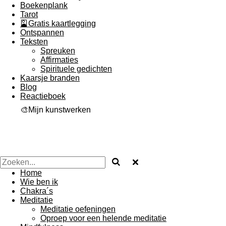
Boekenplank
Tarot
🎴Gratis kaartlegging
Ontspannen
Teksten
Spreuken
Affirmaties
Spirituele gedichten
Kaarsje branden
Blog
Reactieboek
🎨Mijn kunstwerken
Home
Wie ben ik
Chakra´s
Meditatie
Meditatie oefeningen
Oproep voor een helende meditatie