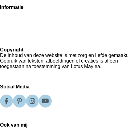
Informatie
Disclaimer
Privacy
Sitemap
Contact
Copyright
De inhoud van deze website is met zorg en liefde gemaakt.
Gebruik van teksten, afbeeldingen of creaties is alleen
toegestaan na toestemming van Lotus Maylea.
Social Media
F
P
I
Y
a
i
n
o
c
n
s
u
e
t
t
T
Ook van mij
b
e
a
u
Hartegroet
o
r
g
b
Gedachtendroom