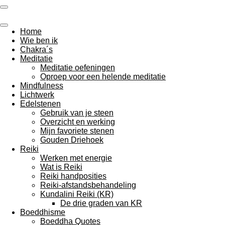
Ga
direct
naar
Home
de
Wie ben ik
hoofdinhoud
Chakra´s
Meditatie
Meditatie oefeningen
Oproep voor een helende meditatie
Mindfulness
Lichtwerk
Edelstenen
Gebruik van je steen
Overzicht en werking
Mijn favoriete stenen
Gouden Driehoek
Reiki
Werken met energie
Wat is Reiki
Reiki handposities
Reiki-afstandsbehandeling
Kundalini Reiki (KR)
De drie graden van KR
Boeddhisme
Boeddha Quotes